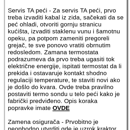
Servis TA peći - Za
servis TA peći
, prvo
treba izvaditi kabal iz zida, sačekati da se
peć ohladi, otvoriti gornju stranicu
kućišta, izvaditi staklenu vunu i šamotnu
opeku, pa potpom zameniti pregoreli
grejač, te sve ponovo vratiti obrnutim
redosledom. Zamana termostata
podrazumeva da prvo treba ugasiti tok
električne energije, ispitati termostat da li
prekida i ostavaruje kontakt shodno
regulaciji temperature, te staviti novi ako
je došlo do kvara. Ovde treba pravilno
postaviti termo sondu u telo peći kako je
fabrički predviđeno. Opis koraka
popravke imate
OVDE
Zamena osigurača
- Prvobitno je
neophodno utvrditi gde je uzrok kraktor