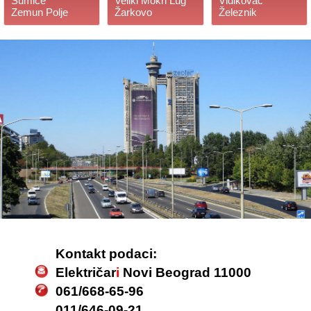
Šumice
Veliki Mokri Lug
Vidikovac
Zemun Polje
Žarkovo
Železnik
Kontakt podaci:
Električar
i
Novi Beograd 11000
061/668-65-96
011/646-09-21