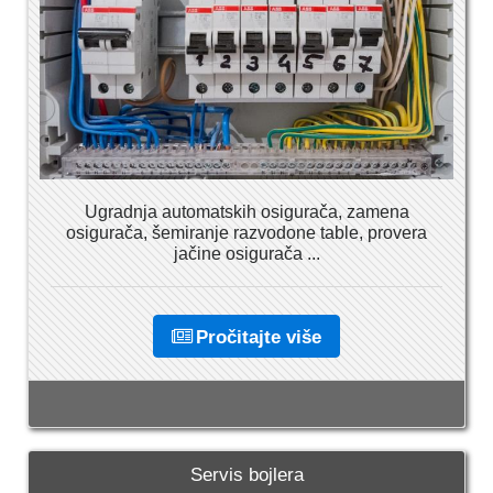
Ugradnja automatskih osigurača, zamena
osigurača, šemiranje razvodone table, provera
jačine osigurača ...
Pročitajte više
Servis bojlera