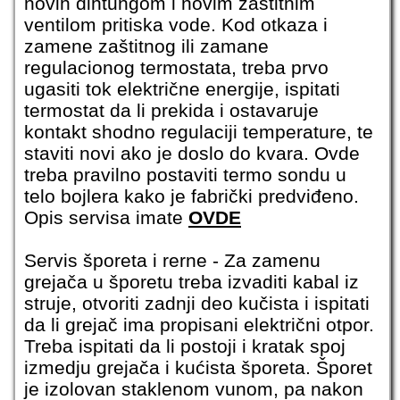
novih dihtungom i novim zaštitnim
ventilom pritiska vode. Kod otkaza i
zamene zaštitnog ili zamane
regulacionog termostata, treba prvo
ugasiti tok električne energije, ispitati
termostat da li prekida i ostavaruje
kontakt shodno regulaciji temperature, te
staviti novi ako je doslo do kvara. Ovde
treba pravilno postaviti termo sondu u
telo bojlera kako je fabrički predviđeno.
Opis servisa imate
OVDE
Servis šporeta i rerne
- Za zamenu
grejača u šporetu treba izvaditi kabal iz
struje, otvoriti zadnji deo kučista i ispitati
da li grejač ima propisani električni otpor.
Treba ispitati da li postoji i kratak spoj
izmedju grejača i kućista šporeta. Šporet
je izolovan staklenom vunom, pa nakon