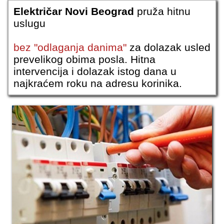
Električar Novi Beograd
pruža hitnu
uslugu
bez "odlaganja danima"
za dolazak usled
prevelikog obima posla. Hitna
intervencija i dolazak istog dana u
najkraćem roku na adresu korinika.