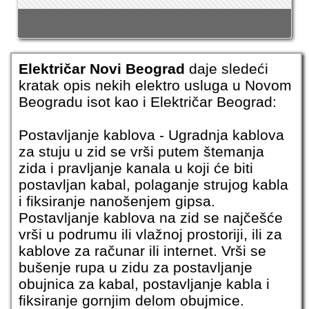
Električar Novi Beograd
daje sledeći
kratak opis nekih elektro usluga u Novom
Beogradu isot kao i
Električar Beograd
:
Postavljanje kablova - Ugradnja kablova
za stuju u zid se vrši putem štemanja
zida i pravljanje kanala u koji će biti
postavljan kabal, polaganje strujog kabla
i fiksiranje nanošenjem gipsa.
Postavljanje kablova na zid se najčešće
vrši u podrumu ili vlažnoj prostoriji, ili za
kablove za računar ili internet. Vrši se
bušenje rupa u zidu za postavljanje
obujnica za kabal, postavljanje kabla i
fiksiranje gornjim delom obujmice.