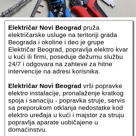
Električar Novi Beograd
pruža
električarske usluge
na teritoriji grada
Beograda i okoline i deo je grupe
Električar Beograd
, popravlja elektro kvar
u kući ili firmi, poseduje dežurnu službu
24/7 i odgovara na zahteve za
hitne
intervencije
na adresi korisnika.
Električar Novi Beograd
vrši popravke
elektro instalacije, pronalaženje kratkog
spoja i sanaciju - popravka struje, servis
sa preporukom otklanja nedostatke kod
elektro uređaja u kući i
majstor za struju
popravlja aparate uobičajene u
domaćinstvu.