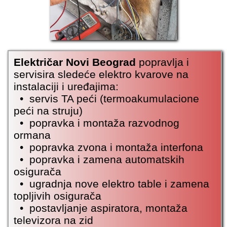
Električar Novi Beograd
popravlja i
servisira sledeće elektro kvarove na
instalaciji i uređajima:
• servis TA peći (termoakumulacione
peći na struju)
• popravka i montaža razvodnog
ormana
• popravka zvona i montaža interfona
• popravka i
zamena automatskih
osigurača
• ugradnja nove elektro table i zamena
topljivih osigurača
• postavljanje aspiratora, montaža
televizora na zid