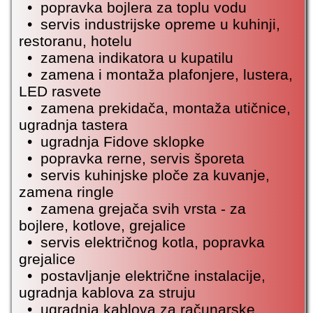
•
popravka bojlera
za toplu vodu
• servis industrijske opreme u kuhinji,
restoranu, hotelu
• zamena indikatora u kupatilu
• zamena i montaža plafonjere, lustera,
LED rasvete
• zamena prekidača, montaža utičnice,
ugradnja tastera
• ugradnja Fidove sklopke
• popravka rerne, servis šporeta
• servis kuhinjske ploče za kuvanje,
zamena ringle
• zamena grejača svih vrsta - za
bojlere, kotlove, grejalice
• servis električnog kotla, popravka
grejalice
• postavljanje električne instalacije,
ugradnja kablova za struju
• ugradnja kablova za računarske