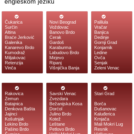
engleskom jeziku
Čukarica
Novi Beograd
Palilula
Surčin
Voždovac
Vračar
Altina
Banovo Brdo
Banjica
Braće Jerković
Cerak
Dedinje
Galenika
Gardoš
Gornji Grad
Kanarevo Brdo
Karaburma
Konjarnik
Kumodraž
Labudovo Brdo
Ledine
Miljakovac
Mirjevo
Ovča
Retenzija
Ripanj
Senjak
Vinča
Višnjička Banja
Zeleni Venac
Rakovica
Savski Venac
Stari Grad
Zemun
Zvezdara
Batajnica
Bežanijska Kosa
Borča
Denkova Bašta
Dorćol
Dušanovac
Jajinci
Julino Brdo
Kaluđerica
Košutnjak
Kotež
Krnjača
Lekino Brdo
Leštane
Mali Mokri Lug
Pašino Brdo
Petlovo Brdo
Resnik