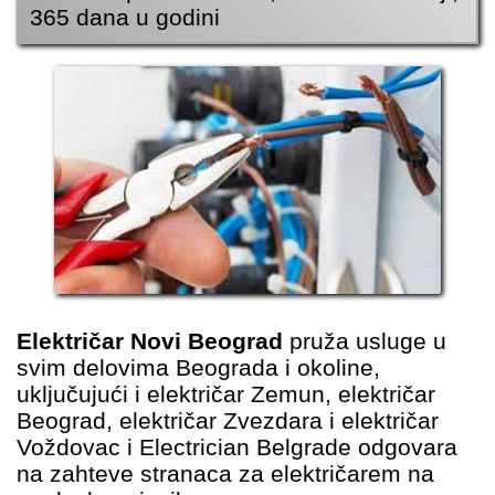
365 dana u godini
Električar Novi Beograd
pruža usluge u
svim delovima
Beograda
i okoline,
uključujući i
električar Zemun
,
električar
Beograd
,
električar Zvezdara
i
električar
Voždovac
i
Electrician Belgrade
odgovara
na zahteve stranaca za
električarem na