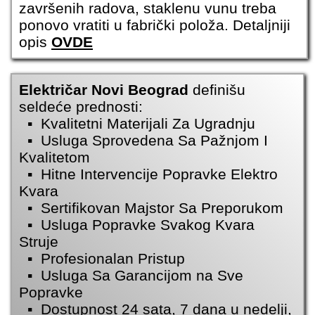
završenih radova, staklenu vunu treba
ponovo vratiti u fabrički položa. Detaljniji
opis
OVDE
Električar Novi Beograd
definišu
seldeće prednosti:
▪ Kvalitetni Materijali Za Ugradnju
▪ Usluga Sprovedena Sa Pažnjom I
Kvalitetom
▪ Hitne Intervencije Popravke Elektro
Kvara
▪ Sertifikovan Majstor Sa Preporukom
▪ Usluga Popravke Svakog Kvara
Struje
▪ Profesionalan Pristup
▪ Usluga Sa Garancijom na Sve
Popravke
▪ Dostupnost 24 sata, 7 dana u nedelji,