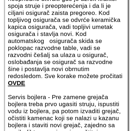
spoja struje i preopterećenja i da li je
ciljani osigurač zaista pregoreo. Kod
topljivog osigurača se odvrće keramička
kapica osigurača, vadi topljivi umetak
osigurača i stavlja novi. Kod
automatskog osigurača skida se
poklopac razvodne table, vadi se
razvodni češalj sa ulaza u osigurač,
oslobađanja se osigurač sa razvodne
šine i postavlja novi obrnutim
redosledom. Sve korake možete pročitati
OVDE
Servis bojlera
- Pre zamene grejača
bojlera treba prvo ugasiti struju, ispustiti
vodu iz bojlera, pa potom izvaditi grejač,
očistiti kamenac koji se nalazi u kazanu
bojlera i staviti novi grejač, zajedno sa